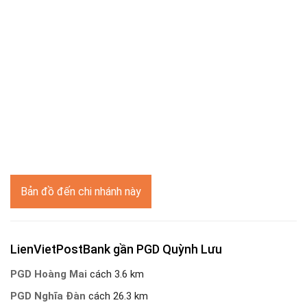
Bản đồ đến chi nhánh này
LienVietPostBank gần PGD Quỳnh Lưu
PGD Hoàng Mai
cách 3.6 km
PGD Nghĩa Đàn
cách 26.3 km