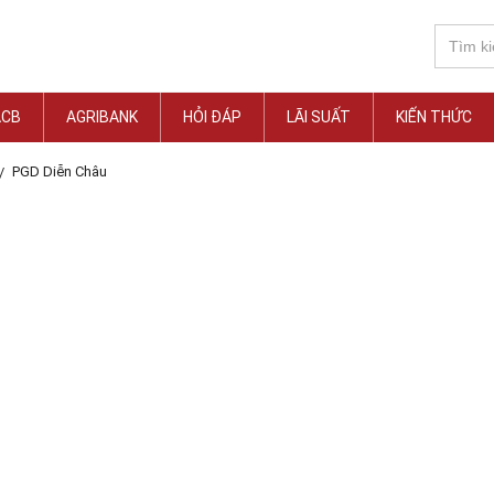
ACB
AGRIBANK
HỎI ĐÁP
LÃI SUẤT
KIẾN THỨC
PGD Diễn Châu