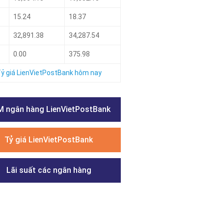
15.24
18.37
32,891.38
34,287.54
0.00
375.98
ỷ giá LienVietPostBank hôm nay
 ngân hàng LienVietPostBank
Tỷ giá LienVietPostBank
Lãi suất các ngân hàng