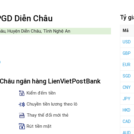
PGD Diễn Châu
Tỷ g
Mã
hâu, Huyện Diễn Châu, Tỉnh Nghệ An
USD
GBP
n
EUR
SGD
n Châu ngân hàng LienVietPostBank
CNY
Kiểm đếm tiền
JPY
Chuyền tiền lương theo lô
HKD
Thay thế đổi mới thẻ
CAD
Rút tiền mặt
AUD