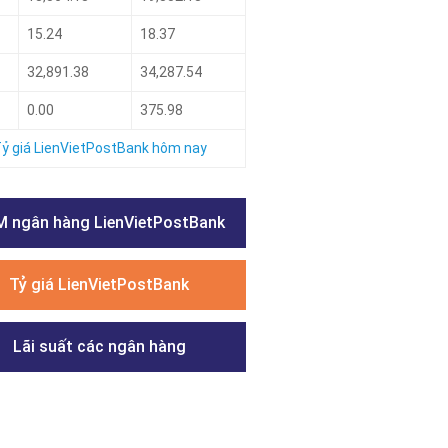
15.24
18.37
32,891.38
34,287.54
0.00
375.98
ỷ giá LienVietPostBank hôm nay
 ngân hàng LienVietPostBank
Tỷ giá LienVietPostBank
Lãi suất các ngân hàng