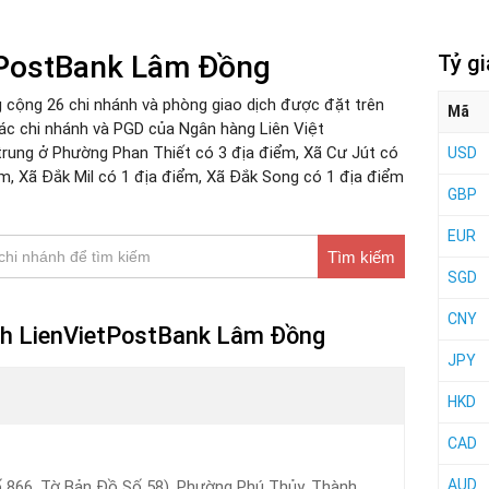
tPostBank Lâm Đồng
Tỷ g
 cộng 26 chi nhánh và phòng giao dịch được đặt trên
Mã
ác chi nhánh và PGD của Ngân hàng Liên Việt
rung ở Phường Phan Thiết có 3 địa điểm, Xã Cư Jút có
USD
ểm, Xã Đắk Mil có 1 địa điểm, Xã Đắk Song có 1 địa điểm
GBP
EUR
Tìm kiếm
SGD
CNY
ịch LienVietPostBank Lâm Đồng
JPY
HKD
CAD
AUD
866, Tờ Bản Đồ Số 58), Phường Phú Thủy, Thành