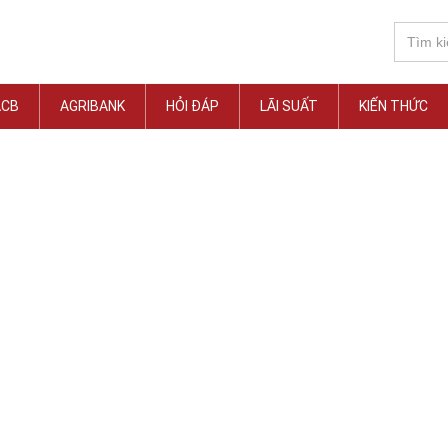
ACB
AGRIBANK
HỎI ĐÁP
LÃI SUẤT
KIẾN THỨC