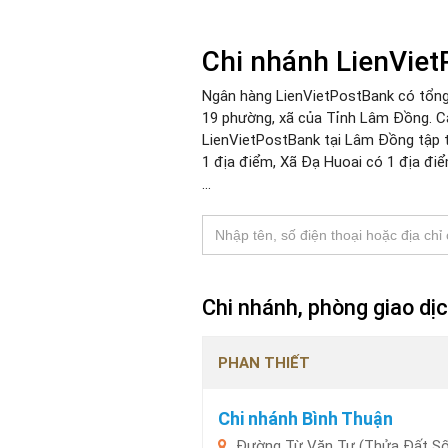
Chi nhánh LienVie
Ngân hàng LienVietPostBank có tổng
19 phường, xã của Tỉnh Lâm Đồng. C
LienVietPostBank tại Lâm Đồng tập t
1 địa điểm, Xã Đạ Huoai có 1 địa đi
...
Chi nhánh, phòng giao d
PHAN THIẾT
Chi nhánh Bình Thuận
Đường Từ Văn Tư (Thửa Đất Số 