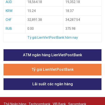
AUD
18,564.18
19,352.18
KRW
15.24
18.37
CHF
32,891.38
34,287.54
RUB
0.00
375.98
Tỷ giá LienVietPostBank hôm nay
ATM ngân hàng LienVietPostBank
Tỷ giá LienVietPostBank
Lãi suất các ngân hàng
Thẻ Ngân hàng
Techcombank
VIB Bank
Sacombank