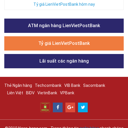
Tỷ giá LienVietPostBank hôm nay
ATM ngân hàng LienVietPostBank
Tỷ giá LienVietPostBank
Lãi suất các ngân hàng
Thẻ Ngân hàng
Techcombank
VIB Bank
Sacombank
Liên Việt
BIDV
VietinBank
VPBank